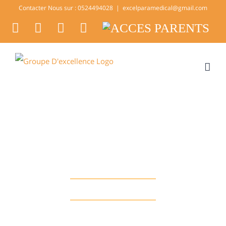
Skip
Contacter Nous sur : 0524494028
|
excelparamedical@gmail.com
to
facebook
twitter
youtube
instagram
ACCES
PARENTS
content