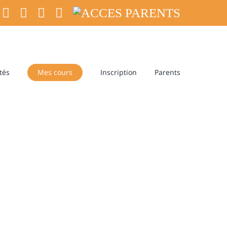
facebook
twitter
youtube
instagram
ACCES
PARENTS
tés
Mes cours
Inscription
Parents