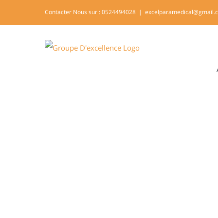
Skip
Contacter Nous sur : 0524494028
|
excelparamedical@gmail.
to
content