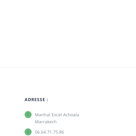
ADRESSE :
Manhal Excel Achoala
Marrakech
06.64.71.75.86