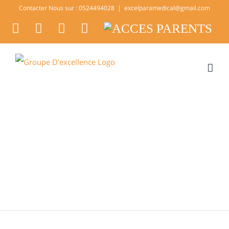
Skip
Contacter Nous sur : 0524494028
|
excelparamedical@gmail.com
to
facebook
twitter
youtube
instagram
ACCES
PARENTS
content