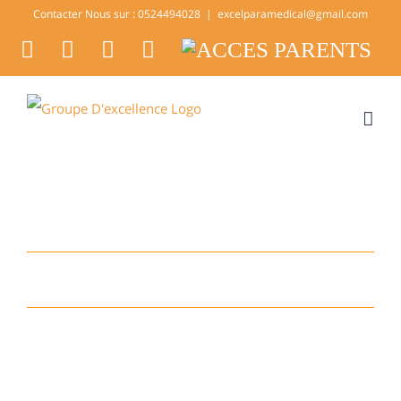
Skip
Contacter Nous sur : 0524494028
|
excelparamedical@gmail.com
to
facebook
twitter
youtube
instagram
ACCES
PARENTS
content