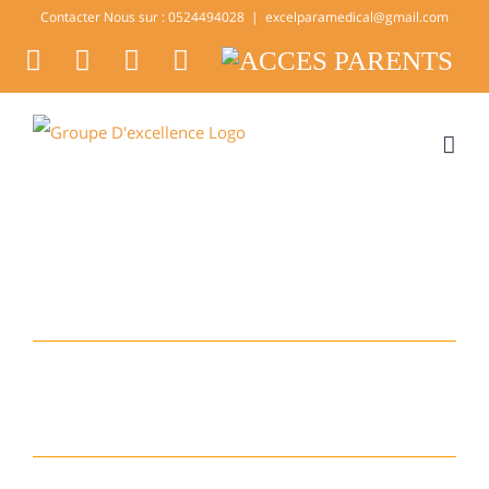
Skip
Contacter Nous sur : 0524494028
|
excelparamedical@gmail.com
to
facebook
twitter
youtube
instagram
ACCES
PARENTS
content