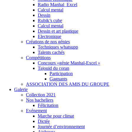
Radio Manhal_Excel
Calcul mental
Dessin
Rubik’s cube
Calcul mental
Dessin et art plastique
Electronique
Créations de nos génies
Techniques whatsupp
Talents cachés
Compétitions
Concours «génie Manhal-Excel »
Tajouid du coran
Participation
Gagnants
ASSOCIATION DES AMIS DU GROUPE
Galerie
Collection 2021
Nos bacheliers
Félicitation
Evénement
Marche pour climat
Dictée
Journée d’environnement
Aichoura