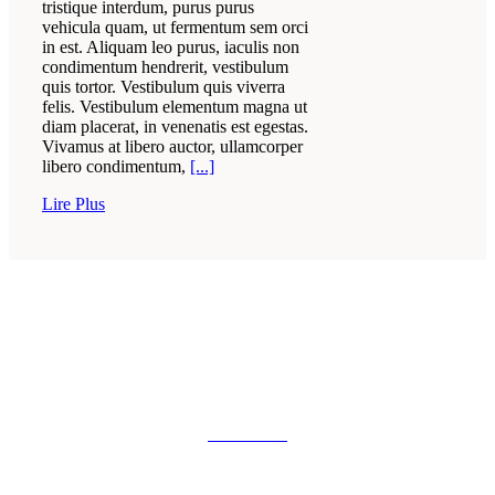
tristique interdum, purus purus
vehicula quam, ut fermentum sem orci
in est. Aliquam leo purus, iaculis non
condimentum hendrerit, vestibulum
quis tortor. Vestibulum quis viverra
felis. Vestibulum elementum magna ut
diam placerat, in venenatis est egestas.
Vivamus at libero auctor, ullamcorper
libero condimentum,
[...]
Lire Plus
COURSES
View More