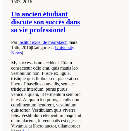
15
03, 2016
Un ancien étudiant
discute son succès dans
sa vie professionel
Par
institut excel de marrakech
|
mars
15th, 2016
|
Catégories :
University
News
|
My success is no accident. Etiam
consectetur odio erat, quis mattis leo
vestibulum non. Fusce ex ligula,
tristique quis finibus sed, placerat sed
libero. Phasellus convallis, sem ac
tristique interdum, purus purus
vehicula quam, ut fermentum sem orci
in est. Aliquam leo purus, iaculis non
condimentum hendrerit, vestibulum
quis tortor. Vestibulum quis viverra
felis. Vestibulum elementum magna ut
diam placerat, in venenatis est egestas.
Vivamus at libero auctor, ullamcorper