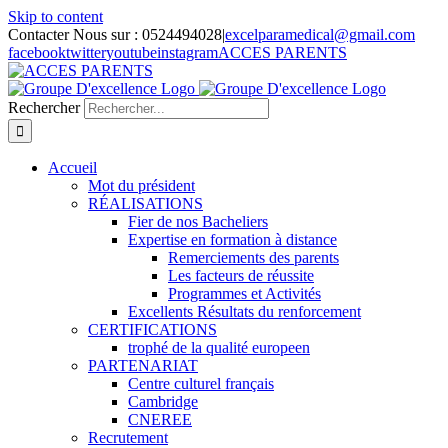
Skip to content
Contacter Nous sur : 0524494028
|
excelparamedical@gmail.com
facebook
twitter
youtube
instagram
ACCES PARENTS
Rechercher
Accueil
Mot du président
RÉALISATIONS
Fier de nos Bacheliers
Expertise en formation à distance
Remerciements des parents
Les facteurs de réussite
Programmes et Activités
Excellents Résultats du renforcement
CERTIFICATIONS
trophé de la qualité europeen
PARTENARIAT
Centre culturel français
Cambridge
CNEREE
Recrutement