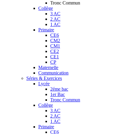
Tronc Commun
Collège
3 AC
2 AC
1 AC
Primaire
CE6
CM2
CM1
CE2
CE1
CP
Maternelle
Communication
Séries & Exercices
Lycée
2éme bac
1er Bac
Tronc Commun
Collège
3 AC
2 AC
1 AC
Primaire
CE6