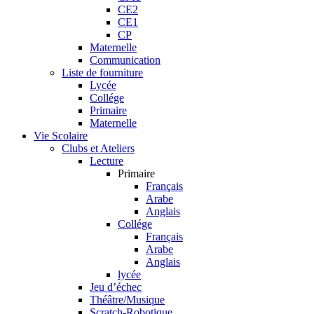
CE2
CE1
CP
Maternelle
Communication
Liste de fourniture
Lycée
Collége
Primaire
Maternelle
Vie Scolaire
Clubs et Ateliers
Lecture
Primaire
Français
Arabe
Anglais
Collége
Français
Arabe
Anglais
lycée
Jeu d’échec
Théâtre/Musique
Scratch-Robotique