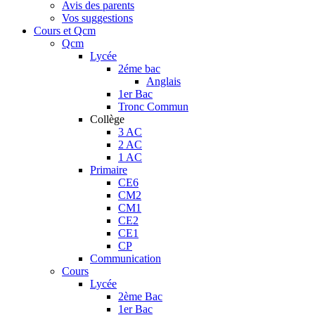
Avis des parents
Vos suggestions
Cours et Qcm
Qcm
Lycée
2éme bac
Anglais
1er Bac
Tronc Commun
Collège
3 AC
2 AC
1 AC
Primaire
CE6
CM2
CM1
CE2
CE1
CP
Communication
Cours
Lycée
2ème Bac
1er Bac