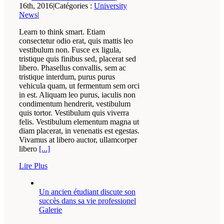
16th, 2016
|
Catégories :
University
News
|
Learn to think smart. Etiam
consectetur odio erat, quis mattis leo
vestibulum non. Fusce ex ligula,
tristique quis finibus sed, placerat sed
libero. Phasellus convallis, sem ac
tristique interdum, purus purus
vehicula quam, ut fermentum sem orci
in est. Aliquam leo purus, iaculis non
condimentum hendrerit, vestibulum
quis tortor. Vestibulum quis viverra
felis. Vestibulum elementum magna ut
diam placerat, in venenatis est egestas.
Vivamus at libero auctor, ullamcorper
libero
[...]
Lire Plus
Un ancien étudiant discute son
succès dans sa vie professionel
Galerie